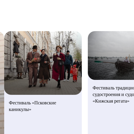
Новгородская область
КОНТАКТЫ
Псковская область
Республика Карелия
Республика Коми
Фестиваль традици
судостроения и суд
«Кижская регата»
Фестиваль «Псковские
каникулы»