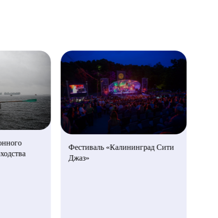
Фес
онного
Фестиваль «Калининград Сити
оходства
Джаз»