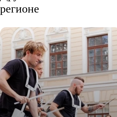
регионе
Ярмарка «На Севере – Лето!»