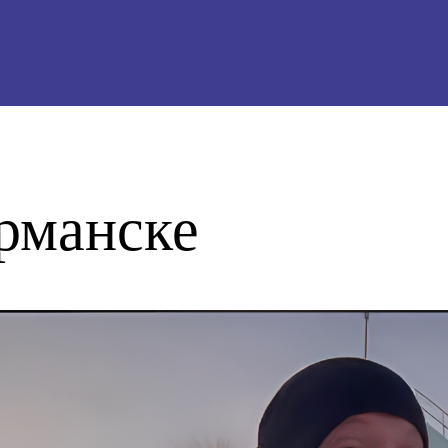
рманске
О ПРОЕКТЕ
РЕГИОНЫ
ТУРЫ И МАРШРУТЫ
Санкт-Петербург
Архангельская область
НОВОСТИ
Вологодская область
Калининградская область
ВПЕЧАТЛЕНИЯ
Ленинградская область
Мурманская область
КАЛЕНДАРЬ СОБЫТИЙ
Ненецкий автономный округ