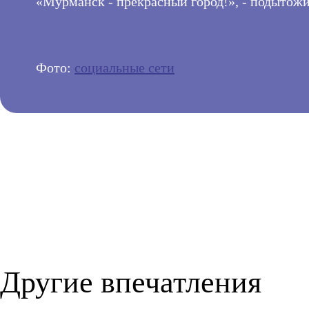
«Мурманск - прекрасный город!», - подытожи
Фото:
социальные сети
Другие впечатления