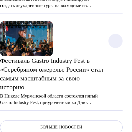
создать двухдневные туры на выходные из
регионов центральной части России для
наблюдения за северным сиянием.
Фестиваль Gastro Industry Fest в
«Серебряном ожерелье России» стал
самым масштабным за свою
историю
В Никеле Мурманской области состоялся пятый
Gastro Industry Fest, приуроченный ко Дню
шахтера. В этом году число участников
увеличилось сразу на 3 тыс. — до 15 тыс. человек,
что свидетельствует о росте его популярности.
БОЛЬШЕ НОВОСТЕЙ