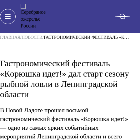
ГЛАВНАЯ
НОВОСТИ
ГАСТРОНОМИЧЕСКИЙ ФЕСТИВАЛЬ «КОРЮШКА ИДЕТ!» ДАЛ СТАРТ СЕЗОНУ РЫБНОЙ ЛОВЛИ В ЛЕНИНГРАДСКОЙ ОБЛАСТИ
Гастрономический фестиваль
О ПРОЕКТЕ
«Корюшка идет!» дал старт сезону
РЕГИОНЫ
рыбной ловли в Ленинградской
ТУРЫ И МАРШРУТЫ
Санкт-Петербург
области
Архангельская область
НОВОСТИ
Вологодская область
Калининградская область
В Новой Ладоге прошел восьмой
ВПЕЧАТЛЕНИЯ
Ленинградская область
гастрономический фестиваль «Корюшка идет!»
Мурманская область
— одно из самых ярких событийных
КАЛЕНДАРЬ СОБЫТИЙ
Ненецкий автономный округ
Новгородская область
мероприятий Ленинградской области и всего
Псковская область