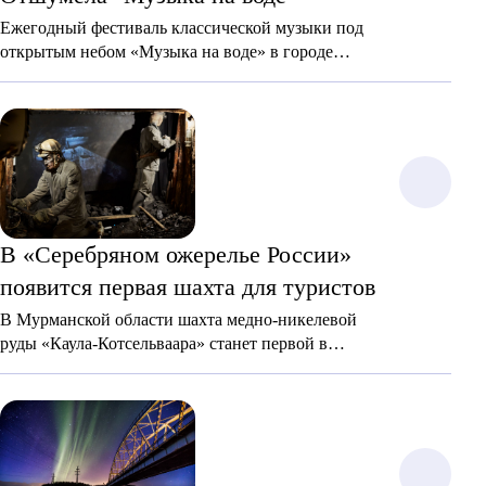
Ежегодный фестиваль классической музыки под
открытым небом «Музыка на воде» в городе
"Серебряного ожерелья России" - в Пскове снова
порадовал зрителей уникальной атмосферой и
великолепием классической музыки.
В «Серебряном ожерелье России»
появится первая шахта для туристов
В Мурманской области шахта медно-никелевой
руды «Каула-Котсельваара» станет первой в
России, куда смогут спуститься путешественники.