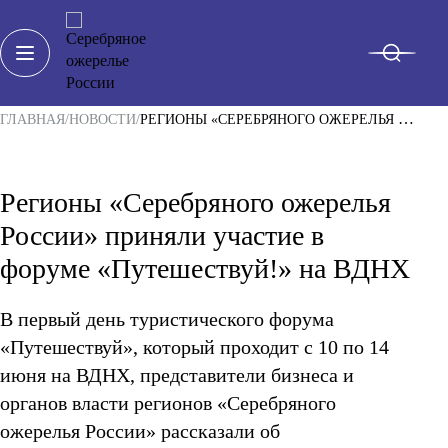
ГЛАВНАЯ
НОВОСТИ
РЕГИОНЫ «СЕРЕБРЯНОГО ОЖЕРЕЛЬЯ РОССИИ» ПРИНЯЛИ УЧАСТИЕ В ФОРУМЕ «ПУТЕШЕСТВУЙ!» НА ВДНХ
Регионы «Серебряного ожерелья
О ПРОЕКТЕ
России» приняли участие в
РЕГИОНЫ
форуме «Путешествуй!» на ВДНХ
ТУРЫ И МАРШРУТЫ
Санкт-Петербург
Архангельская область
В первый день туристического форума
НОВОСТИ
Вологодская область
«Путешествуй», который проходит с 10 по 14
Калининградская область
ВПЕЧАТЛЕНИЯ
Ленинградская область
июня на ВДНХ, представители бизнеса и
Мурманская область
органов власти регионов «Серебряного
КАЛЕНДАРЬ СОБЫТИЙ
Ненецкий автономный округ
Новгородская область
ожерелья России» рассказали об
Псковская область