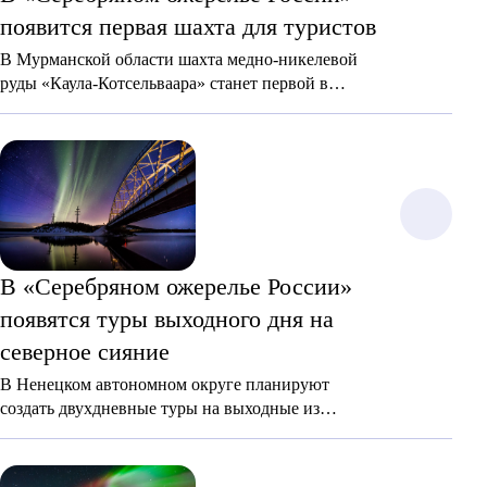
появится первая шахта для туристов
В Мурманской области шахта медно-никелевой
руды «Каула-Котсельваара» станет первой в
России, куда смогут спуститься путешественники.
В «Серебряном ожерелье России»
появятся туры выходного дня на
северное сияние
В Ненецком автономном округе планируют
создать двухдневные туры на выходные из
регионов центральной части России для
наблюдения за северным сиянием.