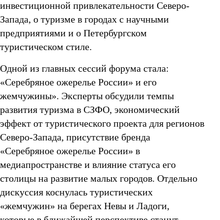
КОНТАКТЫ
инвестиционной привлекательности Северо-
Республика Карелия
Запада, о туризме в городах с научными
Республика Коми
предприятиями и о Петербургском
туристическом стиле.
Одной из главных сессий форума стала:
«Серебряное ожерелье России» и его
жемчужины». Эксперты обсудили темпы
развития туризма в СЗФО, экономический
эффект от туристического проекта для регионов
Северо-Запада, присутствие бренда
«Серебряное ожерелье России» в
медиапространстве и влияние статуса его
столицы на развитие малых городов. Отдельно
дискуссия коснулась туристических
«жемчужин» на берегах Невы и Ладоги,
которые в ближайшей перспективе станут