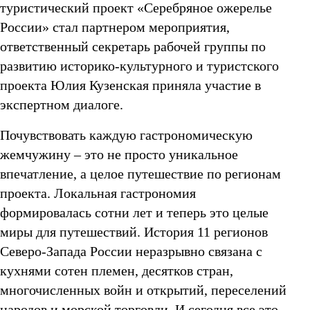
КОНТАКТЫ
туристический проект «Серебряное ожерелье
Республика Карелия
России» стал партнером мероприятия,
Республика Коми
ответственный секретарь рабочей группы по
развитию историко-культурного и туристского
проекта Юлия Кузенская приняла участие в
экспертном диалоге.
Почувствовать каждую гастрономическую
жемчужину – это не просто уникальное
впечатление, а целое путешествие по регионам
проекта. Локальная гастрономия
формировалась сотни лет и теперь это целые
миры для путешествий. История 11 регионов
Северо-Запада России неразрывно связана с
кухнями сотен племен, десятков стран,
многочисленных войн и открытий, переселений
народов и морской торговли. И сегодня все это