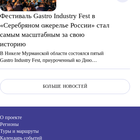
Фестиваль Gastro Industry Fest в
«Серебряном ожерелье России» стал
самым масштабным за свою
историю
В Никеле Мурманской области состоялся пятый
Gastro Industry Fest, приуроченный ко Дню
шахтера. В этом году число участников
увеличилось сразу на 3 тыс. — до 15 тыс. человек,
что свидетельствует о росте его популярности.
БОЛЬШЕ НОВОСТЕЙ
О проекте
Регионы
Туры и маршруты
Календарь событий