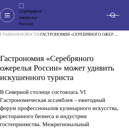
ГЛАВНАЯ
НОВОСТИ
ГАСТРОНОМИЯ «СЕРЕБРЯНОГО ОЖЕРЕЛЬЯ РОССИИ» МОЖЕТ УДИВИТЬ ИСКУШЕННОГО ТУРИСТА
Гастрономия «Серебряного
О ПРОЕКТЕ
ожерелья России» может удивить
РЕГИОНЫ
искушенного туриста
ТУРЫ И МАРШРУТЫ
Санкт-Петербург
Архангельская область
В Северной столице состоялась VI
НОВОСТИ
Вологодская область
Гастрономическая ассамблея – ежегодный
Калининградская область
ВПЕЧАТЛЕНИЯ
Ленинградская область
форум профессионалов кулинарного искусства,
Мурманская область
ресторанного бизнеса и индустрии
КАЛЕНДАРЬ СОБЫТИЙ
Ненецкий автономный округ
Новгородская область
гостеприимства. Межрегиональный
Псковская область