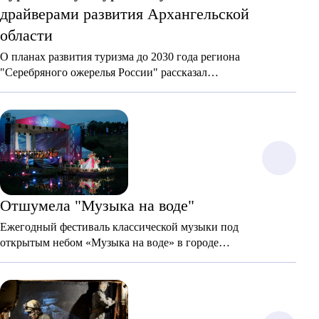
драйверами развития Архангельской
области
О планах развития туризма до 2030 года региона
"Серебряного ожерелья России" рассказал
губернатор Александр Цыбульский в послании к
областному собранию.
Отшумела "Музыка на воде"
Ежегодный фестиваль классической музыки под
открытым небом «Музыка на воде» в городе
"Серебряного ожерелья России" - в Пскове снова
порадовал зрителей уникальной атмосферой и
великолепием классической музыки.