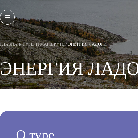
ГЛАВНАЯ
ТУРЫ И МАРШРУТЫ
ЭНЕРГИЯ ЛАДОГИ
ЭНЕРГИЯ ЛАД
О ПРОЕКТЕ
РЕГИОНЫ
ТУРЫ И МАРШРУТЫ
Санкт-Петербург
Архангельская область
НОВОСТИ
Вологодская область
Калининградская область
ВПЕЧАТЛЕНИЯ
Ленинградская область
О туре
Мурманская область
КАЛЕНДАРЬ СОБЫТИЙ
Ненецкий автономный округ