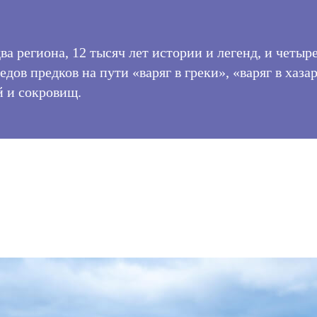
ва региона, 12 тысяч лет истории и легенд, и четыр
едов предков на пути «варяг в греки», «варяг в хаз
й и сокровищ.