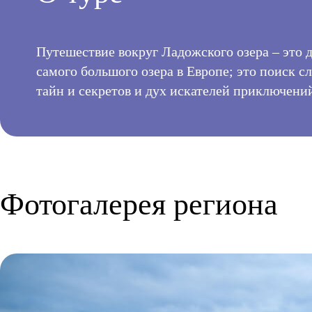
Новгородская область
КОНТАКТЫ
Псковская область
Республика Карелия
Путешествие вокруг Ладожского озера – это д
Республика Коми
самого большого озера в Европе; это поиск сл
тайн и секретов и дух искателей приключени
Фотогалерея региона