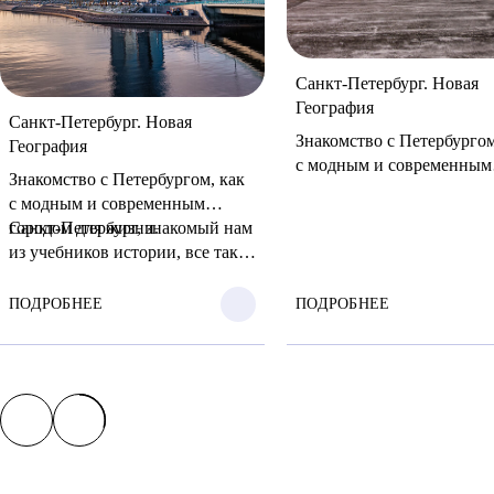
Санкт-Петербург. Новая
География
Санкт-Петербург. Новая
Знакомство с Петербургом
География
с модным и современным
Знакомство с Петербургом, как
городом для жизни.
с модным и современным
городом для жизни.
Санкт-Петербург, знакомый нам
Санкт-Петербург, знаком
из учебников истории, все так
из учебников истории, все
же живет на берегах Невы и
же живет на берегах Невы
Финского залива. Но еще есть
ПОДРОБНЕЕ
ПОДРОБНЕЕ
Финского залива. Но еще 
другой город, любимый
другой город, любимый
петербуржцами, до недавнего
петербуржцами, до недав
времени скрытый от туристов –
времени скрытый от тури
в нем можно весело...
в нем можно весело и
интересно...