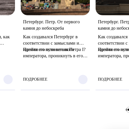
Петербург. Петр. От первого
Петербург. Пет
камня до небоскреба
камня до небос
, как
Как создавался Петербург в
Как создавался
соответствии с замыслами и
соответствии с
идеями его основателя Петра I?
Пройти по пути великого
идеями его осн
Пройти по пути
императора, проникнуть в его
императора, пр
ый нам
мысли, понять, что двигало
мысли, понять,
 так
самодержцем и какие
самодержцем и
 и
стратегические и тактические
стратегические
ПОДРОБНЕЕ
ПОДРОБНЕЕ
есть
задачи ему приходилось решать.
задачи ему при
Воссоздать точный образ
Воссоздать точ
него
Петербурга той ...
Петербурга той 
стов –