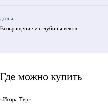
построенного немецкой фирмой Вальдгоф в 1930 г
Пресвятой Богородицы 1847 года
, лютеранской 
ДЕНЬ 4
Возвращение из глубины веков
Где можно купить
«Игора Тур»