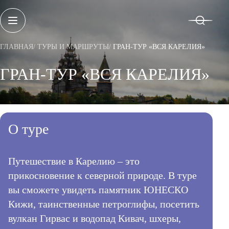
ГЛАВНАЯ
ТУРЫ И МАРШРУТЫ
ГРАН-ТУР «ВСЯ КАРЕЛИЯ»
ГРАН-ТУР «ВСЯ КАРЕЛИЯ»
О ПРОЕКТЕ
РЕГИОНЫ
О туре
ТУРЫ И МАРШРУТЫ
Санкт-Петербург
Архангельская область
Путешествие в Карелию – это
НОВОСТИ
Вологодская область
прикосновение к северной природе. В туре
Калининградская область
ВПЕЧАТЛЕНИЯ
Ленинградская область
вы сможете увидеть памятник ЮНЕСКО
Мурманская область
Кижи, таинственные петроглифы, посетить
КАЛЕНДАРЬ СОБЫТИЙ
Ненецкий автономный округ
вулкан Гирвас и водопад Кивач, шхеры,
Новгородская область
Псковская область